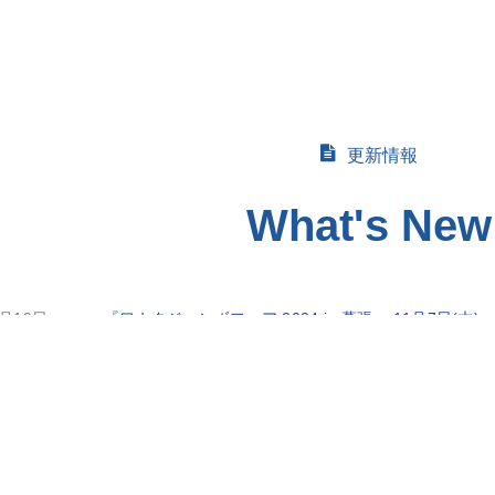
更新情報
What's New
9月19日
『ワキタジャンボフェア 2024 in 幕張 』11月7日(木
9月02日
120ｔクローラクレーンを新車導入致しました。
2月15日
70ｔクローラクレーンを新車導入致しました。
0月18日
90ｔクローラクレーンを新車導入致しました。